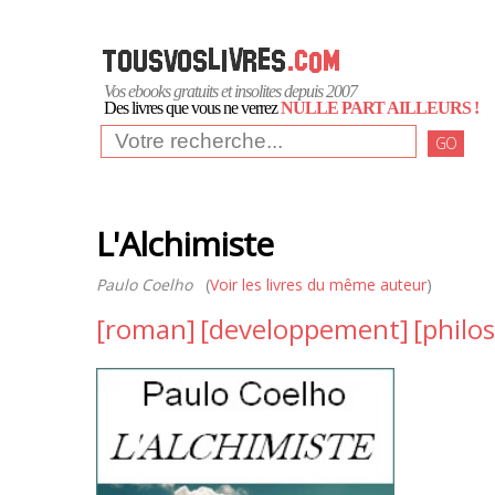
Vos ebooks gratuits et insolites depuis 2007
Des livres que vous ne verrez
NULLE PART AILLEURS !
GO
L'Alchimiste
Paulo Coelho
(
Voir les livres du même auteur
)
[roman]
[developpement]
[philo