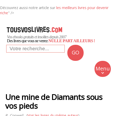
Découvrez aussi notre article sur
les meilleurs livres pour devenir
riche
" />
Vos ebooks gratuits et insolites depuis 2007
Des livres que vous ne verrez
NULLE PART AILLEURS !
GO
NEWS
Insolite
Menu
Business
Romans
Une mine de Diamants sous
Culture
vos pieds
Quotidien
R. Conwell
(
Voir les livres du même auteur
)