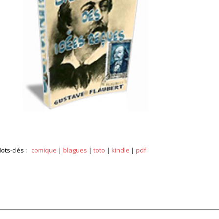
ots-clés :
comique
|
blagues
|
toto
|
kindle
|
pdf