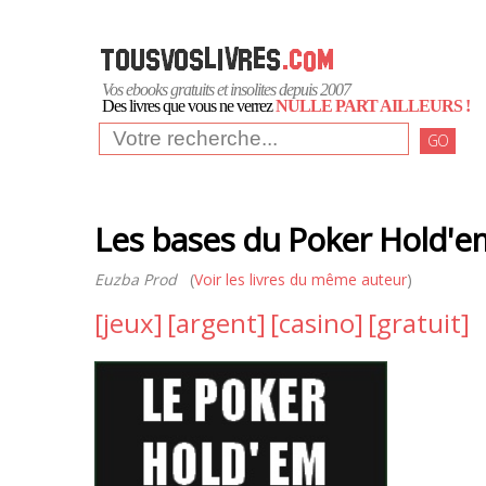
Vos ebooks gratuits et insolites depuis 2007
Des livres que vous ne verrez
NULLE PART AILLEURS !
GO
Les bases du Poker Hold'e
Euzba Prod
(
Voir les livres du même auteur
)
[jeux]
[argent]
[casino]
[gratuit]