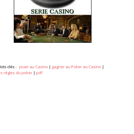
ots-clés :
jouer au Casino
|
gagner au Poker au Casino
|
es règles du poker
|
pdf