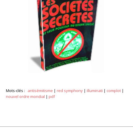
Mots-clés :
antisémitisme
|
red symphony
|
illuminati
|
complot
|
nouvel ordre mondial
|
pdf