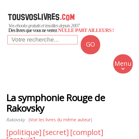
Vos ebooks gratuits et insolites depuis 2007
Des livres que vous ne verrez
NULLE PART AILLEURS !
GO
NEWS
Insolite
Menu
Business
Romans
La symphonie Rouge de
Culture
Rakovsky
Quotidien
Rakovsky
(
Voir les livres du même auteur
)
[politique]
[secret]
[complot]