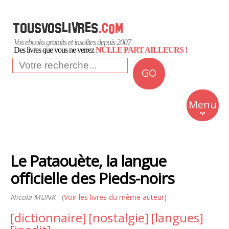
Vos ebooks gratuits et insolites depuis 2007
Des livres que vous ne verrez
NULLE PART AILLEURS !
GO
NEWS
Insolite
Menu
Business
Romans
Le Pataouète, la langue
Culture
officielle des Pieds-noirs
Quotidien
Nicola MUNK
(
Voir les livres du même auteur
)
[dictionnaire]
[nostalgie]
[langues]