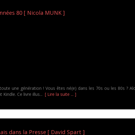
années 80 [ Nicola MUNK ]
oute une génération ! Vous êtes né(e) dans les 70s ou les 80s ? Al
Kindle. Ce livre illus...
[ Lire la suite ... ]
ais dans la Presse [ David Spart ]