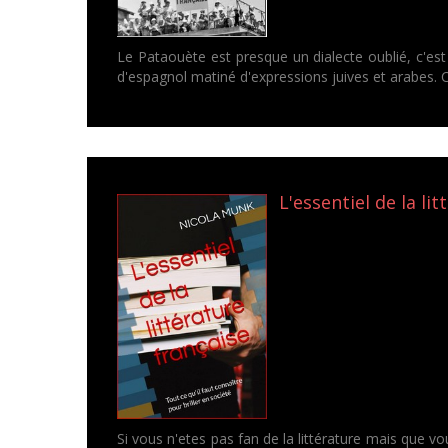
Le Pataouète est presque un dialecte oublié, c'est 
d'espagnol matiné d'expressions juives et arabes. Ce
L'essentiel de la li
Si vous n'etes pas fan de la littérature mais que vo