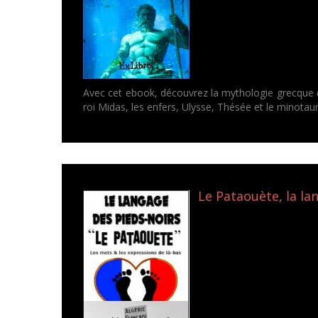
Avec cet ebook, découvrez la mythologie grecque d'u
roi Midas, les enfers, Ulysse, Thésée et le minotaur
Le Pataouète, la lan