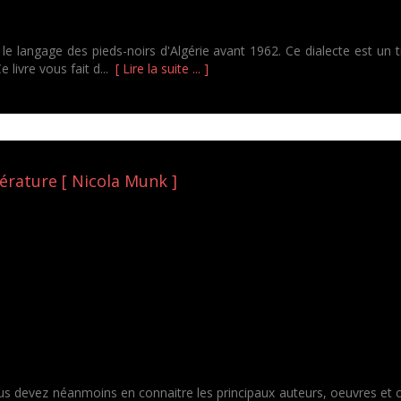
le langage des pieds-noirs d'Algérie avant 1962. Ce dialecte est un tr
 livre vous fait d...
[ Lire la suite ... ]
ttérature [ Nicola Munk ]
us devez néanmoins en connaitre les principaux auteurs, oeuvres et cit