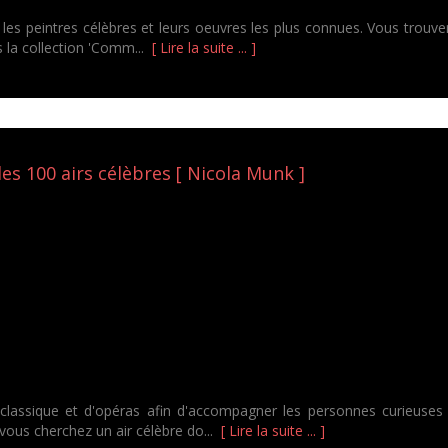
es peintres célèbres et leurs oeuvres les plus connues. Vous trouver
ns la collection 'Comm...
[ Lire la suite ... ]
les 100 airs célèbres [ Nicola Munk ]
assique et d'opéras afin d'accompagner les personnes curieuses q
 vous cherchez un air célèbre do...
[ Lire la suite ... ]