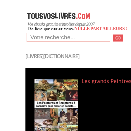
Vos ebooks gratuits et insolites depuis 2007
Des livres que vous ne verrez
NULLE PART AILLEURS !
GO
[LIVRES][DICTIONNAIRE]
Les grands Peintres 