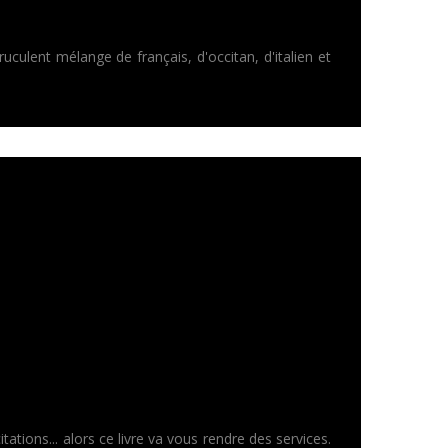
uculent mélange de français, d'occitan, d'italien et
ations... alors ce livre va vous rendre des services.