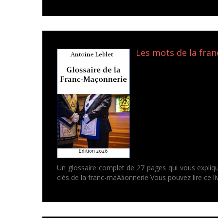
Les mots de la fran
Un glossaire complet de 27 pages qui vous expliqu
clés de la franc-maÃ§onnerie Vous pouvez lire ce 