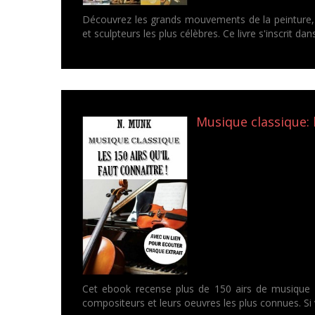
Découvrez les grands mouvements de la peinture, l
et sculpteurs les plus célèbres. Ce livre s'inscrit da
Musique classique: 
Cet ebook recense plus de 150 airs de musique cl
compositeurs et leurs oeuvres les plus connues. Si