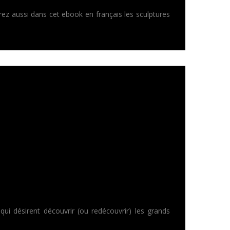
ez aussi dans cet ebook en français les sculptures
ui désirent découvrir (ou redécouvrir) les grands