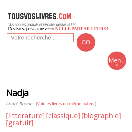
Vos ebooks gratuits et insolites depuis 2007
Des livres que vous ne verrez
NULLE PART AILLEURS !
GO
NEWS
Insolite
Menu
Business
Romans
Nadja
Culture
André Breton
(
Voir les livres du même auteur
)
Quotidien
[litterature]
[classique]
[biographie]
[gratuit]