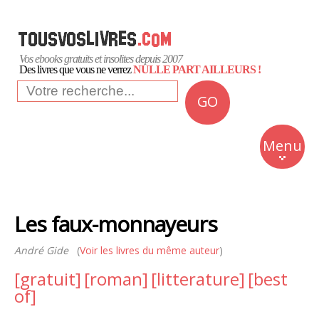
Vos ebooks gratuits et insolites depuis 2007
Des livres que vous ne verrez
NULLE PART AILLEURS !
GO
NEWS
Insolite
Menu
Business
Romans
Les faux-monnayeurs
Culture
André Gide
(
Voir les livres du même auteur
)
Quotidien
[gratuit]
[roman]
[litterature]
[best
of]