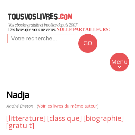
Vos ebooks gratuits et insolites depuis 2007
Des livres que vous ne verrez
NULLE PART AILLEURS !
GO
NEWS
Insolite
Menu
Business
Romans
Nadja
Culture
André Breton
(
Voir les livres du même auteur
)
Quotidien
[litterature]
[classique]
[biographie]
[gratuit]