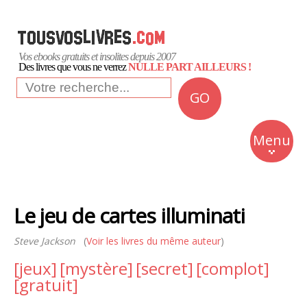
Vos ebooks gratuits et insolites depuis 2007
Des livres que vous ne verrez
NULLE PART AILLEURS !
GO
NEWS
Insolite
Menu
Business
Romans
Le jeu de cartes illuminati
Culture
Steve Jackson
(
Voir les livres du même auteur
)
Quotidien
[jeux]
[mystère]
[secret]
[complot]
[gratuit]