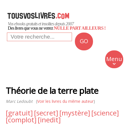
Vos ebooks gratuits et insolites depuis 2007
Des livres que vous ne verrez
NULLE PART AILLEURS !
GO
NEWS
Insolite
Menu
Business
Romans
Théorie de la terre plate
Culture
Marc Ledoubt
(
Voir les livres du même auteur
Quotidien
)
[gratuit]
[secret]
[mystère]
[science]
[complot]
[inedit]