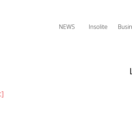
NEWS
Insolite
Busi
t]