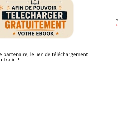
M
s
e partenaire, le lien de téléchargement
itra ici !