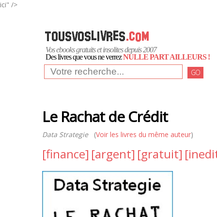
ici" />
Vos ebooks gratuits et insolites depuis 2007
Des livres que vous ne verrez
NULLE PART AILLEURS !
GO
Le Rachat de Crédit
Data Strategie
(
Voir les livres du même auteur
)
[finance]
[argent]
[gratuit]
[inedi