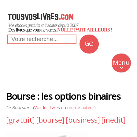
Vos ebooks gratuits et insolites depuis 2007
Des livres que vous ne verrez
NULLE PART AILLEURS !
GO
NEWS
Insolite
Menu
Business
Romans
Bourse : les options binaires
Culture
Le Boursier
(
Voir les livres du même auteur
)
Quotidien
[gratuit]
[bourse]
[business]
[inedit]