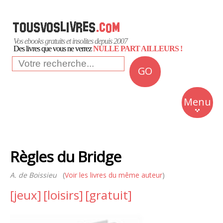
Vos ebooks gratuits et insolites depuis 2007
Des livres que vous ne verrez
NULLE PART AILLEURS !
GO
NEWS
Insolite
Menu
Business
Romans
Règles du Bridge
Culture
A. de Boissieu
(
Voir les livres du même auteur
Quotidien
)
[jeux]
[loisirs]
[gratuit]