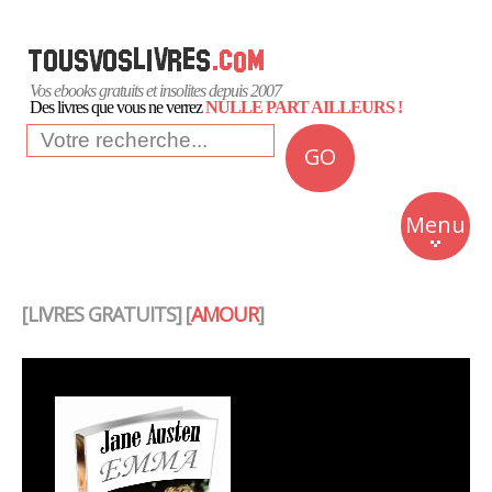
Vos ebooks gratuits et insolites depuis 2007
Des livres que vous ne verrez
NULLE PART AILLEURS !
GO
NEWS
Insolite
Menu
Business
Romans
[LIVRES GRATUITS] [
AMOUR
]
Culture
Quotidien