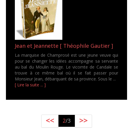
Jean et Jeannette [ Théophile Gautier ]
La marquise de Champrosé est une jeune veuve qui
pour se changer les idées accompagne sa servante
au bal du Moulin Rouge. Le vicomte de Candale se
trouve à ce même bal où il se fait passer pour
Monsieur Jean, débarquant de sa province. Sous le ...
[ Lire la suite ... ]
<<
>>
2
/3