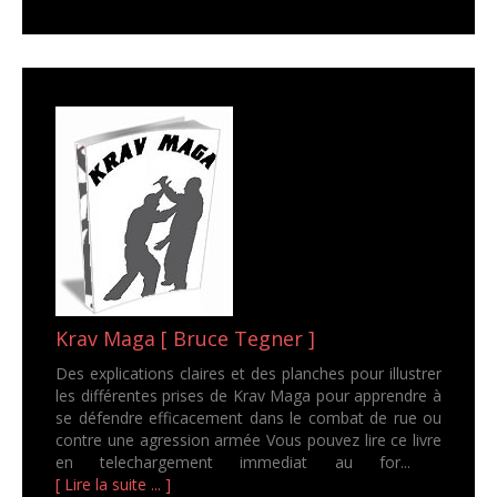
Krav Maga [ Bruce Tegner ]
Des explications claires et des planches pour illustrer
les différentes prises de Krav Maga pour apprendre à
se défendre efficacement dans le combat de rue ou
contre une agression armée Vous pouvez lire ce livre
en telechargement immediat au for...
[ Lire la suite ... ]