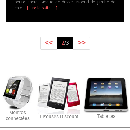
petite ancre, Noeud de drisse, Noeud de jambe de
chie...
[ Lire la suite ... ]
<<
>>
2
/3
Montres
Tablettes
Liseuses Discount
connectées