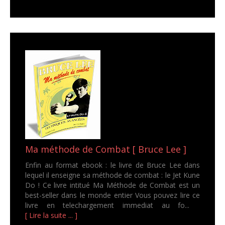
Ma méthode de Combat [ Bruce Lee ]
Enfin au format ebook : le livre de Bruce Lee dans
lequel il enseigne sa méthode de combat : le Jet Kune
Do ! Ce livre intitué Ma Méthode de Combat est un
best-seller dans le monde entier Vous pouvez lire ce
livre en telechargement immediat au fo...
[ Lire la suite ... ]