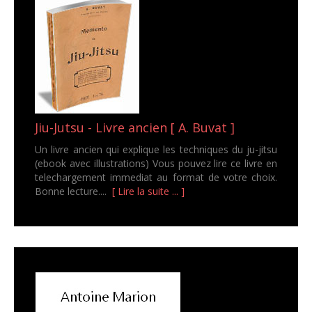
Jiu-Jutsu - Livre ancien [ A. Buvat ]
Un livre ancien qui explique les techniques du ju-jitsu
(ebook avec illustrations) Vous pouvez lire ce livre en
telechargement immediat au format de votre choix.
Bonne lecture....
[ Lire la suite ... ]