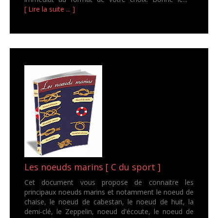
[ Lire la suite ... ]
Les noeuds marins [ C du sport ]
Cet document vous propose de connaitre les
principaux noeuds marins et notamment le noeud de
chaise, le noeud de cabestan, le noeud de huit, la
demi-clé, le Zeppelin, noeud d'écoute, le noeud de