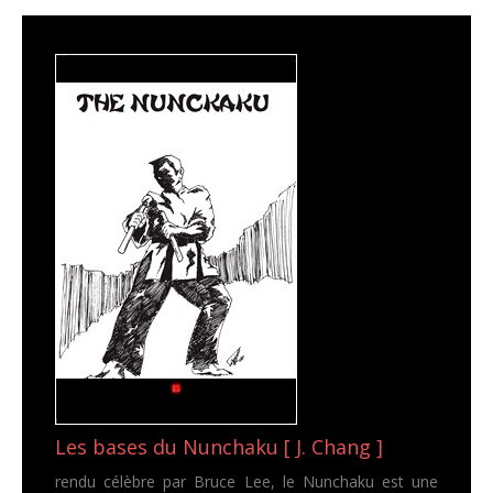
Les bases du Nunchaku [ J. Chang ]
rendu célèbre par Bruce Lee, le Nunchaku est une