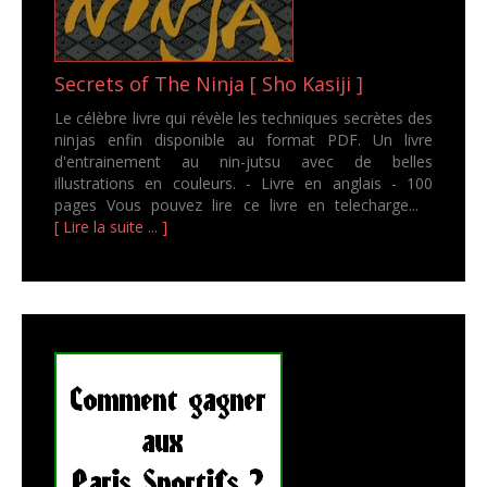
Secrets of The Ninja [ Sho Kasiji ]
Le célèbre livre qui révèle les techniques secrètes des
ninjas enfin disponible au format PDF. Un livre
d'entrainement au nin-jutsu avec de belles
illustrations en couleurs. - Livre en anglais - 100
pages Vous pouvez lire ce livre en telecharge...
[ Lire la suite ... ]