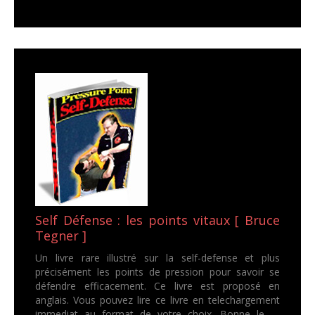
Self Défense : les points vitaux [ Bruce
Tegner ]
Un livre rare illustré sur la self-defense et plus
précisément les points de pression pour savoir se
défendre efficacement. Ce livre est proposé en
anglais. Vous pouvez lire ce livre en telechargement
immediat au format de votre choix. Bonne le...