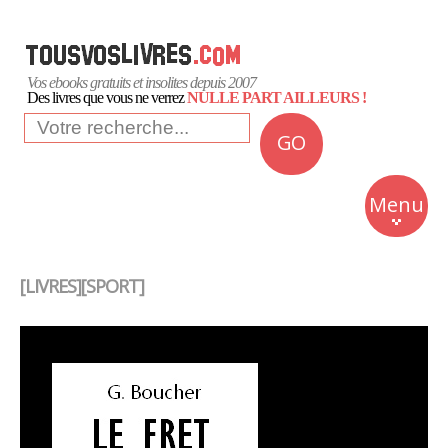
Vos ebooks gratuits et insolites depuis 2007
Des livres que vous ne verrez
NULLE PART AILLEURS !
GO
NEWS
Insolite
Menu
Business
Romans
[LIVRES][SPORT]
Culture
Quotidien