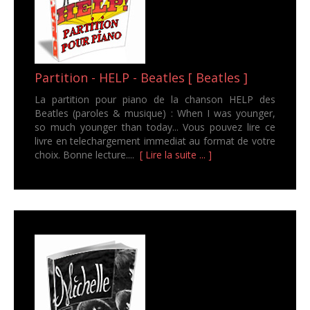
Partition - HELP - Beatles [ Beatles ]
La partition pour piano de la chanson HELP des
Beatles (paroles & musique) : When I was younger,
so much younger than today... Vous pouvez lire ce
livre en telechargement immediat au format de votre
choix. Bonne lecture....
[ Lire la suite ... ]