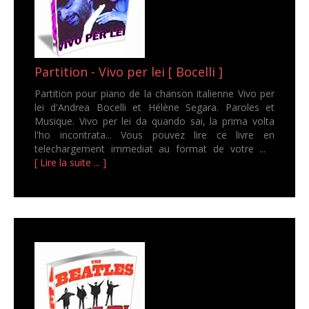
Partition - Vivo per lei [ Bocelli ]
Partition pour piano de la chanson italienne Vivo per
lei d'Andrea Bocelli et Hélène Segara. Paroles et
Musique. Vivo per lei da quando sai, la prima volta
l'ho incontrata... Vous pouvez lire ce livre en
telechargement immediat au format de votre ...
[ Lire la suite ... ]