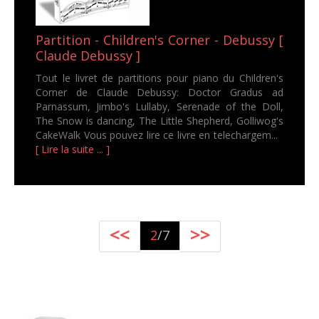
Partition - Children's Corner - Debussy [
Claude Debussy ]
Tout le livret de partitions pour piano du Children's
Corner de Claude Debussy: Doctor Gradus ad
Parnassum, Jimbo's Lullaby, Serenade of the Doll,
The Snow is dancing, The Little Shepherd, Golliwog's
CakeWalk Vous pouvez lire ce livre en telechargem...
[ Lire la suite ... ]
<<
>>
2
/7