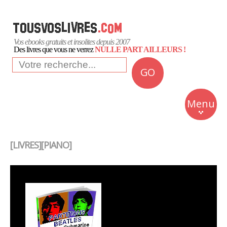
Vos ebooks gratuits et insolites depuis 2007
Des livres que vous ne verrez
NULLE PART AILLEURS !
GO
NEWS
Insolite
Menu
Business
Romans
[LIVRES][PIANO]
Culture
Quotidien