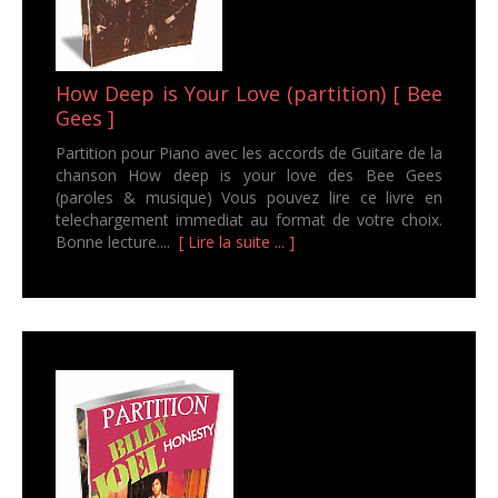
How Deep is Your Love (partition) [ Bee
Gees ]
Partition pour Piano avec les accords de Guitare de la
chanson How deep is your love des Bee Gees
(paroles & musique) Vous pouvez lire ce livre en
telechargement immediat au format de votre choix.
Bonne lecture....
[ Lire la suite ... ]