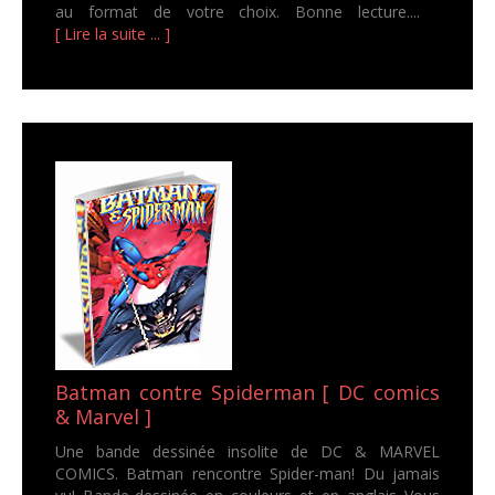
au format de votre choix. Bonne lecture....
[ Lire la suite ... ]
Batman contre Spiderman [ DC comics
& Marvel ]
Une bande dessinée insolite de DC & MARVEL
COMICS. Batman rencontre Spider-man! Du jamais