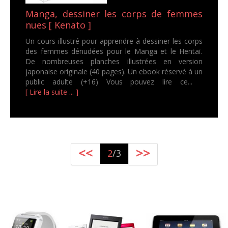
Manga, dessiner les corps de femmes
nues [ Kenato ]
Un cours illustré pour apprendre à dessiner les corps
des femmes dénudées pour le Manga et le Hentaï.
De nombreuses planches illustrées en version
japonaise originale (40 pages). Un ebook réservé à un
public adulte (+16) Vous pouvez lire ce...
[ Lire la suite ... ]
<<
>>
2
/3