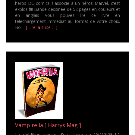
héros DC comics s'associe à un héros Marvel, c'est
explosif!!! Bande-dessinée de 52 pages en couleurs et
en anglais Vous pouvez lire ce livre en
telechargement immediat au format de votre choix.
Bo...
[ Lire la suite ... ]
Vampirella [ Harrys Mag ]
La réédition inédite d'un album de VAMPIRELLA