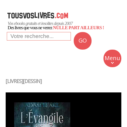
Vos ebooks gratuits et insolites depuis 2007
Des livres que vous ne verrez
NULLE PART AILLEURS !
GO
NEWS
Insolite
Menu
Business
Romans
[LIVRES][DESSIN]
Culture
Quotidien