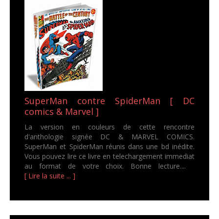
SuperMan contre SpiderMan [ DC
comics & Marvel ]
La version en couleurs de cette rencontre
d'anthologie signée DC & MARVEL COMICS.
SuperMan et SpiderMan réunis dans une bd inédite.
Vous pouvez lire ce livre en telechargement immediat
au format de votre choix. Bonne lecture....
[ Lire la suite ... ]