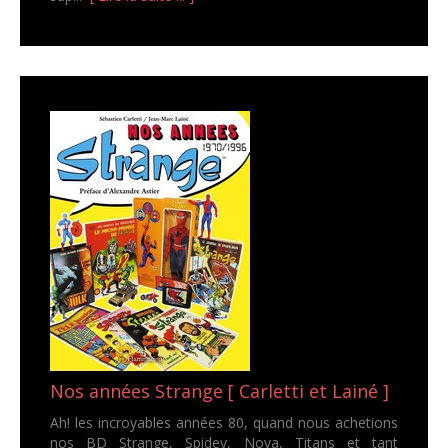
Nos années Strange [ Carletti et Lainé ]
Ah! les incroyables années 80, quand nous achetions
nos BD Strange, Spidey, Nova, Titans et tant