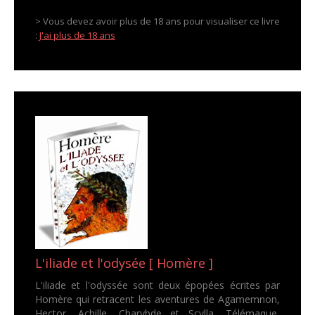
> Vous devez avoir plus de 18 ans pour visualiser ce livre
:
J'ai plus de 18 ans
L'iliade et l'odysée [ Homère ]
L'iliade et l'odyssée sont deux épopées écrites par
Homère qui retracent les aventures de Agamemnon,
Hector, Achille, Charybde et Scylla, Télémaque,