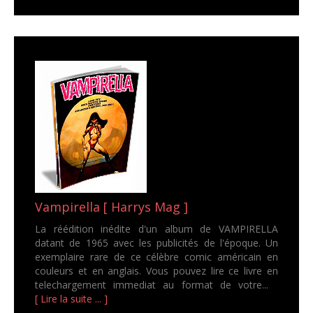
Vampirella [ Harrys Mag ]
La réédition inédite d'un album de VAMPIRELLA
datant de 1965 avec les publicités de l'époque. Un
exemplaire rare de ce célèbre comic américain en
couleurs et en anglais. Vous pouvez lire ce livre en
telechargement immediat au format de votre...
[ Lire la suite ... ]