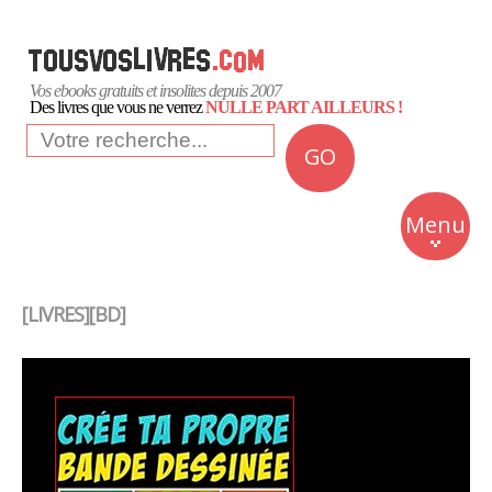
Vos ebooks gratuits et insolites depuis 2007
Des livres que vous ne verrez
NULLE PART AILLEURS !
GO
NEWS
Insolite
Menu
Business
Romans
[LIVRES][BD]
Culture
Quotidien