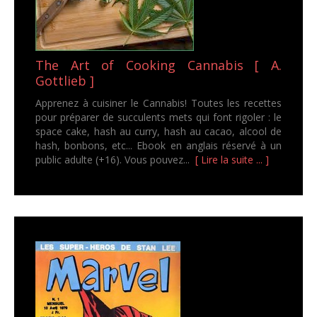
The Art of Cooking Cannabis [ A.
Gottlieb ]
Apprenez à cuisiner le Cannabis! Toutes les recettes
pour préparer de succulents mets qui font rigoler : le
space cake, hash au curry, hash au cacao, alcool de
hash, bonbons, etc... Ebook en anglais réservé à un
public adulte (+16). Vous pouvez...
[ Lire la suite ... ]