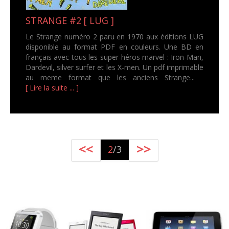
STRANGE #2 [ LUG ]
Le Strange numéro 2 paru en 1970 aux éditions LUG
disponible au format PDF en couleurs. Une BD en
français avec tous les super-héros marvel : Iron-Man,
Dardevil, silver surfer et les X-men. Un pdf imprimable
au meme format que les anciens Strange...
[ Lire la suite ... ]
<<
>>
2
/3