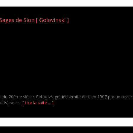
Sages de Sion [ Golovinski ]
ons du 20ème siècle. Cet ouvrage antisémite écrit en 1907 par un russe
uifs) se s...
[ Lire la suite ... ]