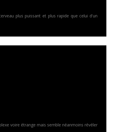
erveau plus puissant et plus rapide que celui d'un
omplexe voire étrange mais semble néanmoins révéler