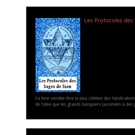
Les Protocoles des 
Ce livre semble être la plus célèbre des falsificati
de l'idée que les grands banquiers (assimilés à des j