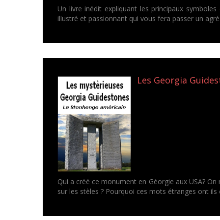
Un livre inédit expliquant les principaux symbol
illustré et passionnant qui vous fera passer un ag
Les Georgia Guidest
Qui a créé ce monument en Géorgie aux USA? On ne 
sur les stèles ? Pourquoi ces mots étranges ont ils é