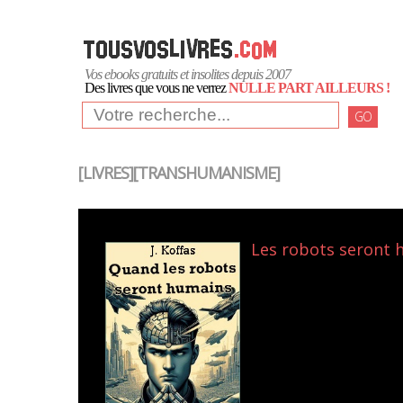
Vos ebooks gratuits et insolites depuis 2007
Des livres que vous ne verrez
NULLE PART AILLEURS !
GO
[LIVRES][TRANSHUMANISME]
Les robots seront hu