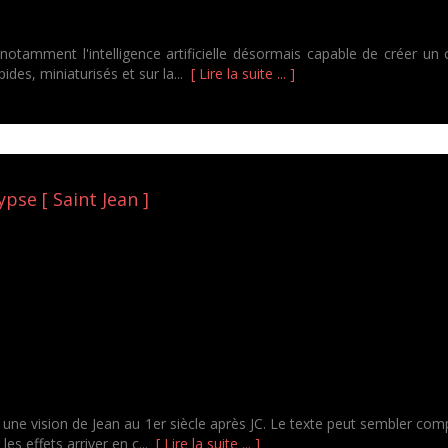
otamment l'intelligence artificielle désormais capable de créer un c
des, miniaturisés et sur la...
[ Lire la suite ... ]
pse [ Saint Jean ]
r une vision de Jean au 1er siècle après JC. Le texte peut sembler c
es effets arriver en c...
[ Lire la suite ... ]