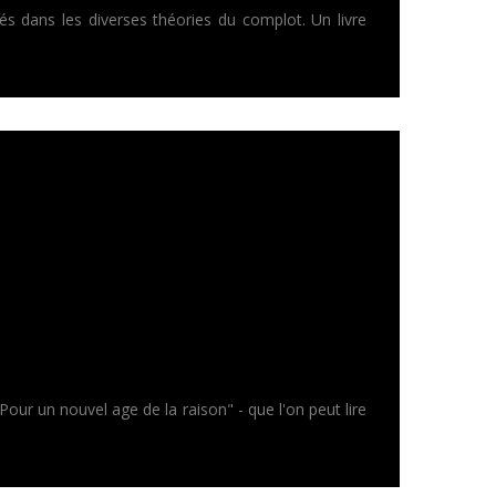
s dans les diverses théories du complot. Un livre
r un nouvel age de la raison" - que l'on peut lire