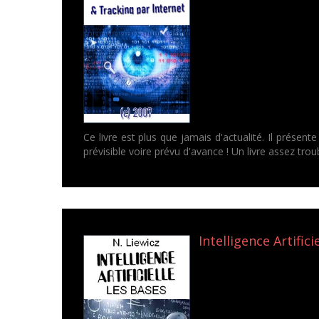
Ce livre est plus que jamais d'actualité. Il présent
prévisible voire prévu d'avance ! Un livre assez trou
Intelligence Artificie