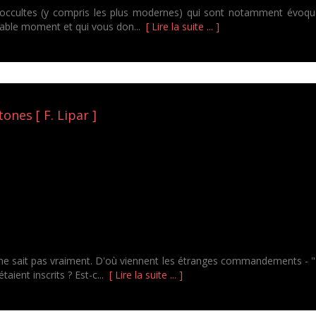
es occultes (y compris les plus modernes) qui sont notamment évoqué
réable moment et qui vous don...
[ Lire la suite ... ]
ones [ F. Lipar ]
sait pas vraiment. D'où viennent les étranges commandements - "Pou
taient inscrits ? Est-c...
[ Lire la suite ... ]