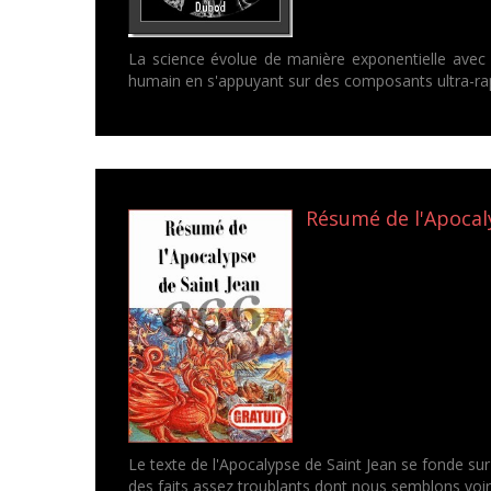
La science évolue de manière exponentielle avec n
humain en s'appuyant sur des composants ultra-rapi
Résumé de l'Apocaly
Le texte de l'Apocalypse de Saint Jean se fonde su
des faits assez troublants dont nous semblons voir l