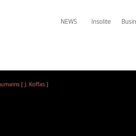
NEWS
Insolite
Busi
mains [ J. Koffas ]