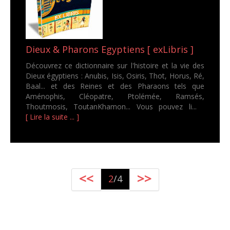
Dieux & Pharons Egyptiens [ exLibris ]
Découvrez ce dictionnaire sur l'histoire et la vie des
Dieux égyptiens : Anubis, Isis, Osiris, Thot, Horus, Ré,
Baal... et des Reines et des Pharaons tels que
Aménophis, Cléopatre, Ptolémée, Ramsés,
Thoutmosis, ToutanKhamon... Vous pouvez li...
[ Lire la suite ... ]
<<
>>
2
/4