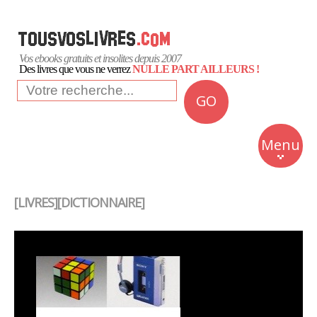
Vos ebooks gratuits et insolites depuis 2007
Des livres que vous ne verrez
NULLE PART AILLEURS !
GO
NEWS
Insolite
Menu
Business
Romans
[LIVRES][DICTIONNAIRE]
Culture
Quotidien