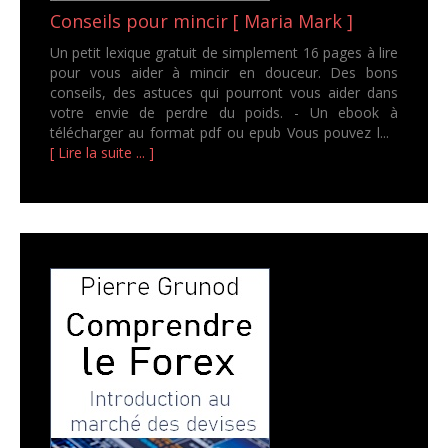
Conseils pour mincir [ Maria Mark ]
Un petit lexique gratuit de simplement 16 pages à lire
pour vous aider à mincir en douceur. Des bons
conseils, des astuces qui pourront vous aider dans
votre envie de perdre du poids. - Un ebook à
télécharger au format pdf ou epub Vous pouvez l...
[ Lire la suite ... ]