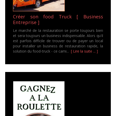
Créer son food Truck [ Business
Entreprise ]
Le marché de la restauration se porte toujours bien
et sera toujours un business indispensable. Alors qu'il
est parfois difficile de trouver ou de payer un local
pour installer un business de restauration rapide, la
solution du food-truck - ce cami...
[ Lire la suite ... ]