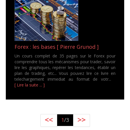
Forex : les bases [ Pierre Grunod ]
Un cours complet de 35 pages sur le Forex pour
comprendre tous les mécanismes pour trader, savoir
lire les graphiques, repérer les tendances, établir un
plan de trading, etc... Vous pouvez lire ce livre en
telechargement immediat au format de votr...
[ Lire la suite ... ]
<<
>>
1
/3