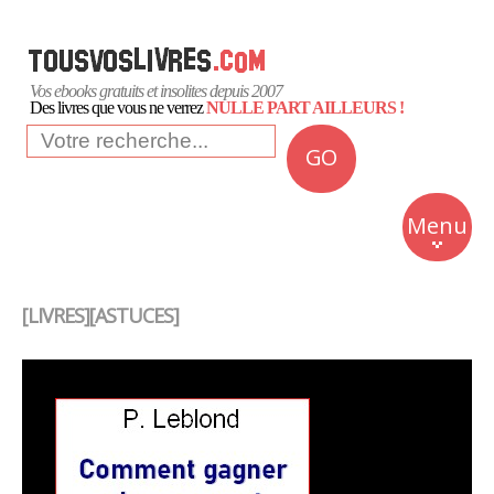
Vos ebooks gratuits et insolites depuis 2007
Des livres que vous ne verrez
NULLE PART AILLEURS !
GO
NEWS
Insolite
Menu
Business
Romans
[LIVRES][ASTUCES]
Culture
Quotidien