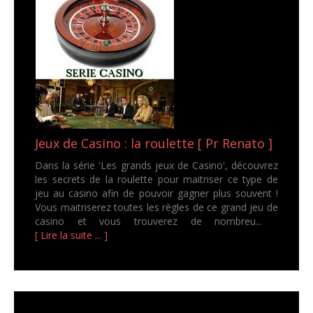
Jeux de Casino : la roulette [ Pr Renato ]
Dans la série 'Les grands jeux de Casino', découvrez
les secrets de la roulette pour maitriser ce type de
jeu au casino afin de pouvoir gagner plus souvent !
Vous maitriserez toutes les règles de ce grand jeu de
casino et vous trouverez de nombreu...
[ Lire la suite ... ]