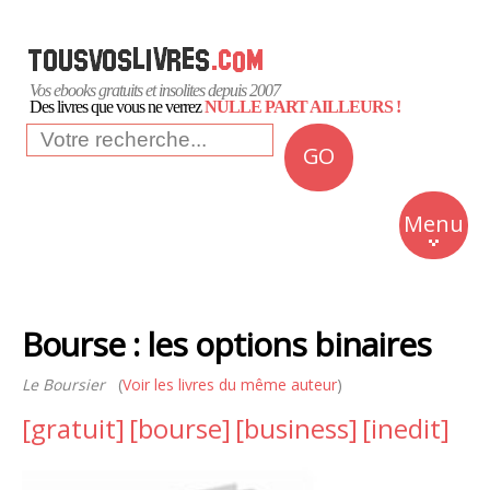
Vos ebooks gratuits et insolites depuis 2007
Des livres que vous ne verrez
NULLE PART AILLEURS !
GO
NEWS
Insolite
Menu
Business
Romans
Bourse : les options binaires
Culture
Le Boursier
(
Voir les livres du même auteur
)
Quotidien
[gratuit]
[bourse]
[business]
[inedit]