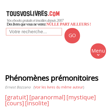
Vos ebooks gratuits et insolites depuis 2007
Des livres que vous ne verrez
NULLE PART AILLEURS !
GO
NEWS
Insolite
Menu
Business
Romans
Phénomènes prémonitoires
Culture
Ernest Bozzano
(
Voir les livres du même auteur
Quotidien
)
[gratuit]
[paranormal]
[mystique]
[cours]
[insolite]