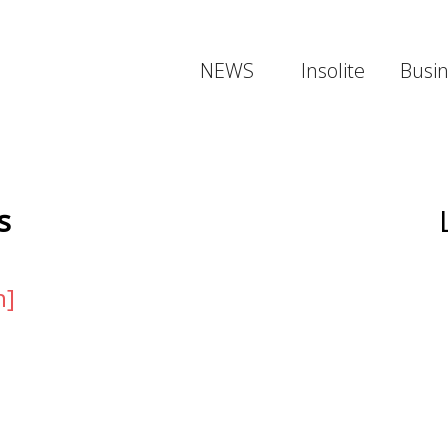
NEWS
Insolite
Busi
s
n]