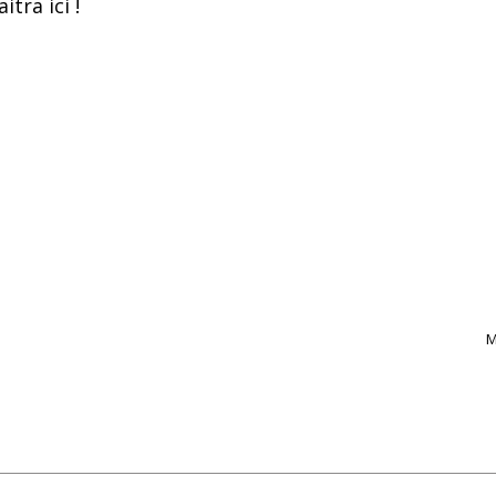
itra ici !
M