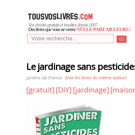
Vos ebooks gratuits et insolites depuis 2007
Des livres que vous ne verrez
NULLE PART AILLEURS !
GO
Le jardinage sans pesticide
Jardins de France
(
Voir les livres du même auteur
)
[gratuit]
[DIY]
[jardinage]
[maiso