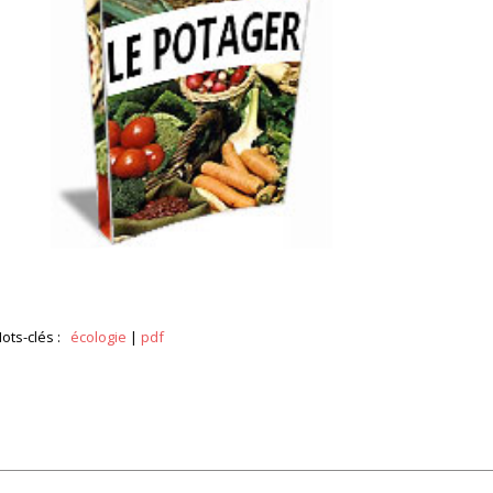
ots-clés :
écologie
|
pdf