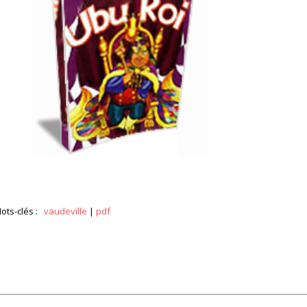
ots-clés :
vaudeville
|
pdf