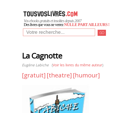
Vos ebooks gratuits et insolites depuis 2007
Des livres que vous ne verrez
NULLE PART AILLEURS !
GO
La Cagnotte
Eugène Labiche
(
Voir les livres du même auteur
)
[gratuit]
[theatre]
[humour]