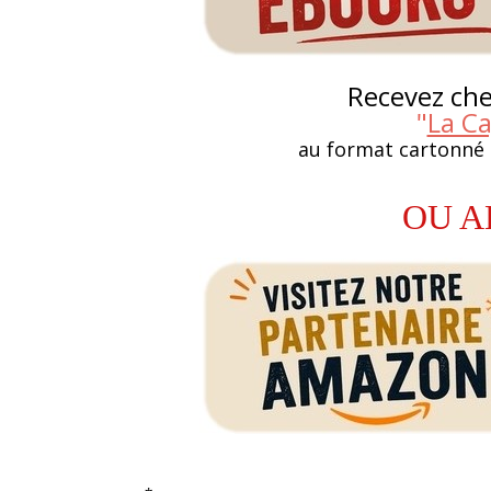
Recevez chez
"
La C
au format cartonné
OU A