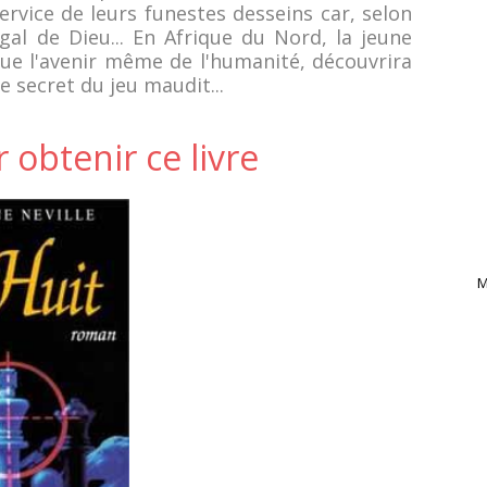
rvice de leurs funestes desseins car, selon
égal de Dieu... En Afrique du Nord, la jeune
e l'avenir même de l'humanité, découvrira
le secret du jeu maudit...
r obtenir ce livre
M