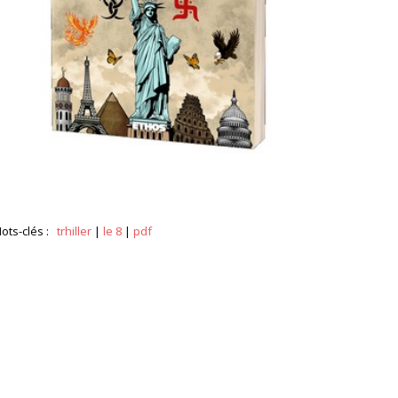
ots-clés :
trhiller
|
le 8
|
pdf