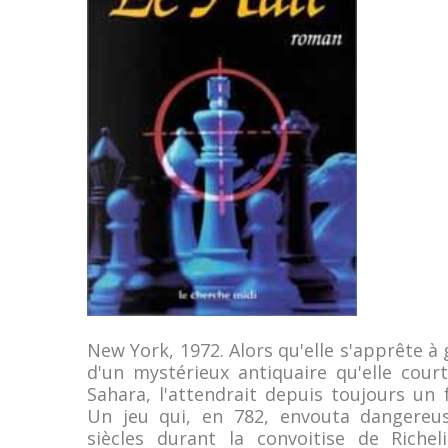
New York, 1972. Alors qu'elle s'apprête 
d'un mystérieux antiquaire qu'elle cour
Sahara, l'attendrait depuis toujours un 
Un jeu qui, en 782, envouta dangereu
siècles durant la convoitise de Richel