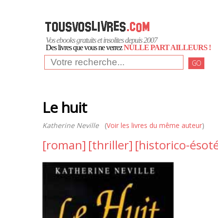
Vos ebooks gratuits et insolites depuis 2007
Des livres que vous ne verrez
NULLE PART AILLEURS !
GO
Le huit
Katherine Neville
(
Voir les livres du même auteur
)
[roman]
[thriller]
[historico-ésot