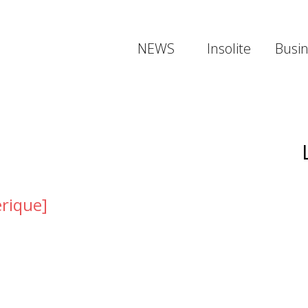
NEWS
Insolite
Busi
érique]