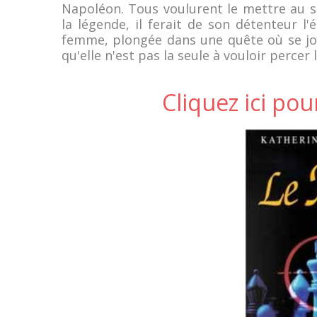
Napoléon. Tous voulurent le mettre au se
la légende, il ferait de son détenteur l'
femme, plongée dans une quête où se jou
qu'elle n'est pas la seule à vouloir percer 
Cliquez ici pou