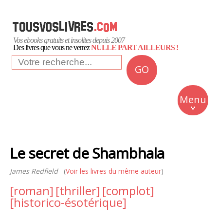
Vos ebooks gratuits et insolites depuis 2007
Des livres que vous ne verrez
NULLE PART AILLEURS !
GO
NEWS
Insolite
Menu
Business
Romans
Le secret de Shambhala
Culture
James Redfield
(
Voir les livres du même auteur
Quotidien
)
[roman]
[thriller]
[complot]
[historico-ésotérique]