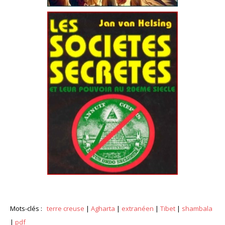
Mots-clés :
terre creuse
|
Agharta
|
extranéen
|
Tibet
|
shambala
|
pdf