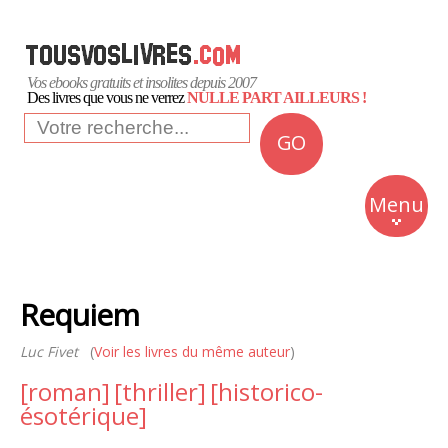
Vos ebooks gratuits et insolites depuis 2007
Des livres que vous ne verrez
NULLE PART AILLEURS !
GO
NEWS
Insolite
Menu
Business
Romans
Requiem
Culture
Luc Fivet
(
Voir les livres du même auteur
)
Quotidien
[roman]
[thriller]
[historico-
ésotérique]