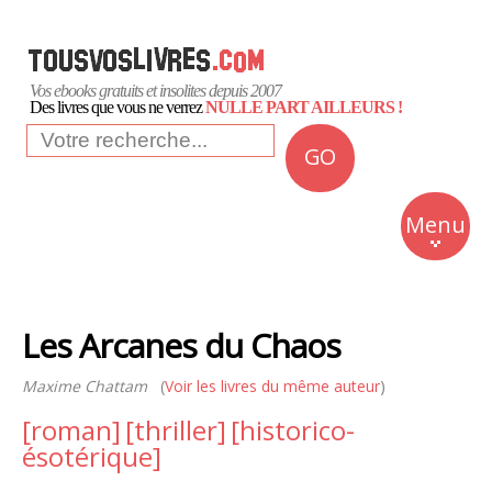
Vos ebooks gratuits et insolites depuis 2007
Des livres que vous ne verrez
NULLE PART AILLEURS !
GO
NEWS
Insolite
Menu
Business
Romans
Les Arcanes du Chaos
Culture
Maxime Chattam
(
Voir les livres du même auteur
Quotidien
)
[roman]
[thriller]
[historico-
ésotérique]