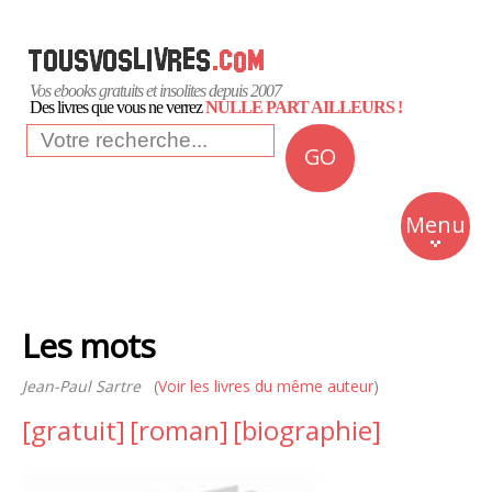
Vos ebooks gratuits et insolites depuis 2007
Des livres que vous ne verrez
NULLE PART AILLEURS !
GO
NEWS
Insolite
Menu
Business
Romans
Les mots
Culture
Jean-Paul Sartre
(
Voir les livres du même auteur
Quotidien
)
[gratuit]
[roman]
[biographie]