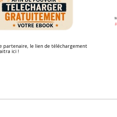
M
g
e partenaire, le lien de téléchargement
itra ici !