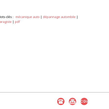
ots-clés :
mécanique auto
|
dépannage autombile
|
aragiste
|
pdf