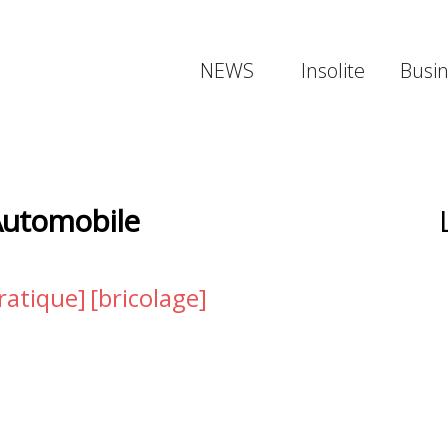
NEWS
Insolite
Busi
Automobile
ratique]
[bricolage]