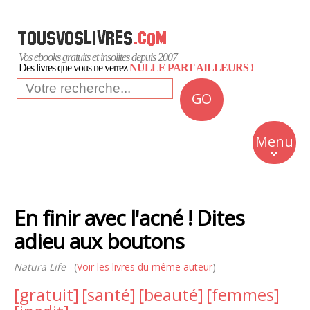
Vos ebooks gratuits et insolites depuis 2007
Des livres que vous ne verrez
NULLE PART AILLEURS !
GO
NEWS
Insolite
Menu
Business
Romans
En finir avec l'acné ! Dites
Culture
adieu aux boutons
Quotidien
Natura Life
(
Voir les livres du même auteur
)
[gratuit]
[santé]
[beauté]
[femmes]