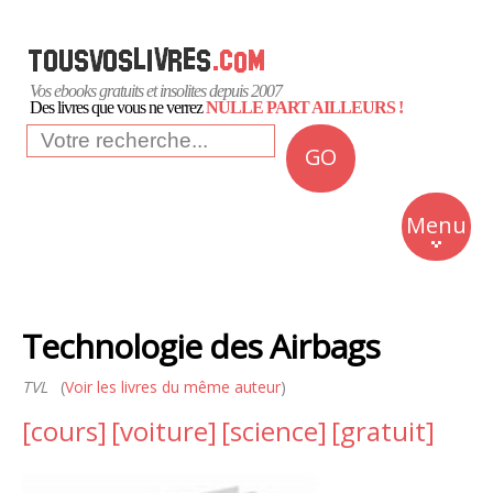
Vos ebooks gratuits et insolites depuis 2007
Des livres que vous ne verrez
NULLE PART AILLEURS !
GO
NEWS
Insolite
Menu
Business
Romans
Technologie des Airbags
Culture
TVL
(
Voir les livres du même auteur
)
Quotidien
[cours]
[voiture]
[science]
[gratuit]