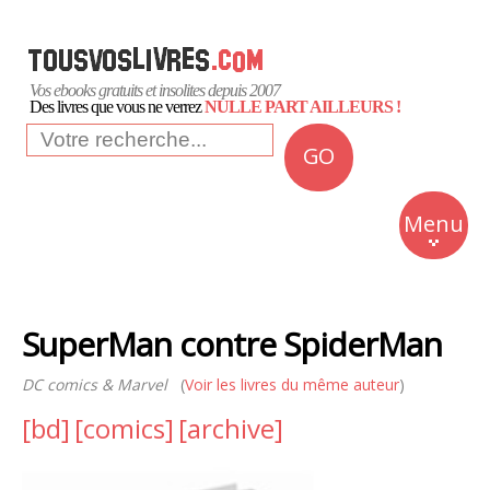
Vos ebooks gratuits et insolites depuis 2007
Des livres que vous ne verrez
NULLE PART AILLEURS !
GO
NEWS
Insolite
Menu
Business
Romans
SuperMan contre SpiderMan
Culture
DC comics & Marvel
(
Voir les livres du même auteur
Quotidien
)
[bd]
[comics]
[archive]