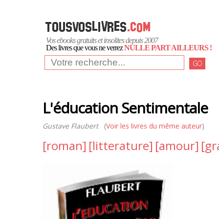
Vos ebooks gratuits et insolites depuis 2007
Des livres que vous ne verrez
NULLE PART AILLEURS !
GO
L'éducation Sentimentale
Gustave Flaubert
(
Voir les livres du même auteur
)
[roman]
[litterature]
[amour]
[gr