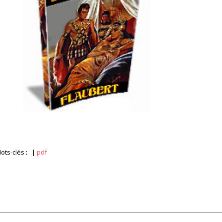
ots-clés :
|
pdf