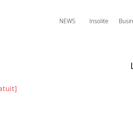
NEWS
Insolite
Busi
atuit]