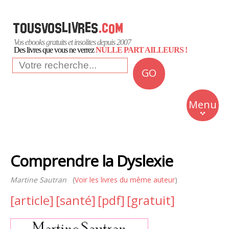
Vos ebooks gratuits et insolites depuis 2007
Des livres que vous ne verrez
NULLE PART AILLEURS !
GO
NEWS
Insolite
Menu
Business
Romans
Comprendre la Dyslexie
Culture
Martine Sautran
(
Voir les livres du même auteur
Quotidien
)
[article]
[santé]
[pdf]
[gratuit]