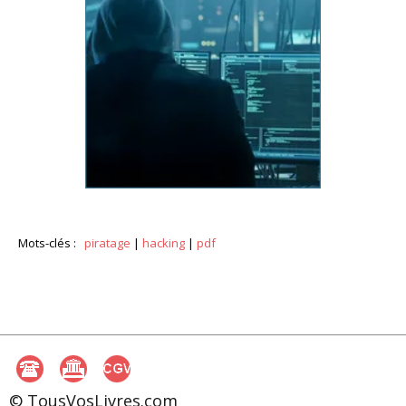
Mots-clés :
piratage
|
hacking
|
pdf
© TousVosLivres.com