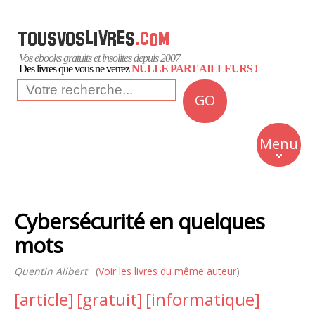
Vos ebooks gratuits et insolites depuis 2007
Des livres que vous ne verrez
NULLE PART AILLEURS !
GO
NEWS
Insolite
Menu
Business
Romans
Cybersécurité en quelques
Culture
mots
Quotidien
Quentin Alibert
(
Voir les livres du même auteur
)
[article]
[gratuit]
[informatique]