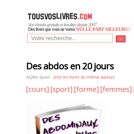
Vos ebooks gratuits et insolites depuis 2007
Des livres que vous ne verrez
NULLE PART AILLEURS !
GO
Des abdos en 20 jours
NQKe Sport
(
Voir les livres du même auteur
)
[cours]
[sport]
[forme]
[femmes]