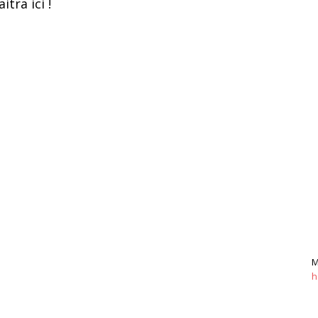
itra ici !
M
h