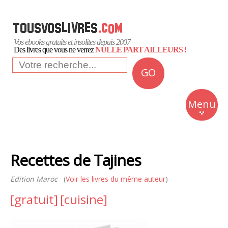
Vos ebooks gratuits et insolites depuis 2007
Des livres que vous ne verrez
NULLE PART AILLEURS !
GO
NEWS
Insolite
Menu
Business
Romans
Recettes de Tajines
Culture
Edition Maroc
(
Voir les livres du même auteur
Quotidien
)
[gratuit]
[cuisine]