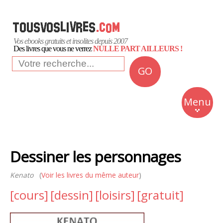
Vos ebooks gratuits et insolites depuis 2007
Des livres que vous ne verrez
NULLE PART AILLEURS !
GO
NEWS
Insolite
Menu
Business
Romans
Dessiner les personnages
Culture
Kenato
(
Voir les livres du même auteur
)
Quotidien
[cours]
[dessin]
[loisirs]
[gratuit]