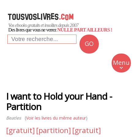
Vos ebooks gratuits et insolites depuis 2007
Des livres que vous ne verrez
NULLE PART AILLEURS !
GO
NEWS
Insolite
Menu
Business
Romans
I want to Hold your Hand -
Culture
Partition
Quotidien
Beatles
(
Voir les livres du même auteur
)
[gratuit]
[partition]
[gratuit]