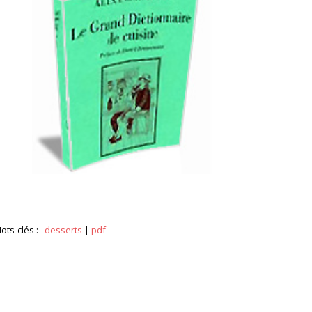
ots-clés :
desserts
|
pdf