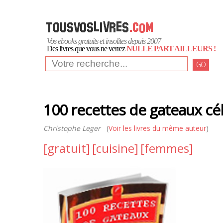
Vos ebooks gratuits et insolites depuis 2007
Des livres que vous ne verrez
NULLE PART AILLEURS !
GO
100 recettes de gateaux cé
Christophe Leger
(
Voir les livres du même auteur
)
[gratuit]
[cuisine]
[femmes]