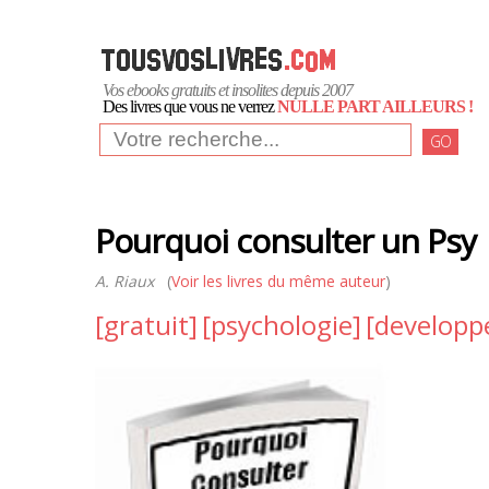
Vos ebooks gratuits et insolites depuis 2007
Des livres que vous ne verrez
NULLE PART AILLEURS !
GO
Pourquoi consulter un Psy
A. Riaux
(
Voir les livres du même auteur
)
[gratuit]
[psychologie]
[develop