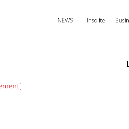
NEWS
Insolite
Busi
pement]