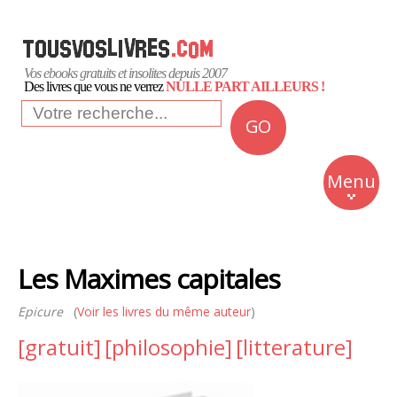
Vos ebooks gratuits et insolites depuis 2007
Des livres que vous ne verrez
NULLE PART AILLEURS !
GO
NEWS
Insolite
Menu
Business
Romans
Les Maximes capitales
Culture
Epicure
(
Voir les livres du même auteur
)
Quotidien
[gratuit]
[philosophie]
[litterature]