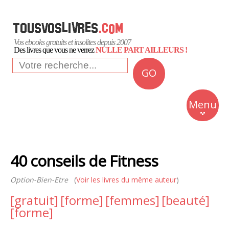
Vos ebooks gratuits et insolites depuis 2007
Des livres que vous ne verrez
NULLE PART AILLEURS !
GO
NEWS
Insolite
Menu
Business
Romans
40 conseils de Fitness
Culture
Option-Bien-Etre
(
Voir les livres du même auteur
Quotidien
)
[gratuit]
[forme]
[femmes]
[beauté]
[forme]