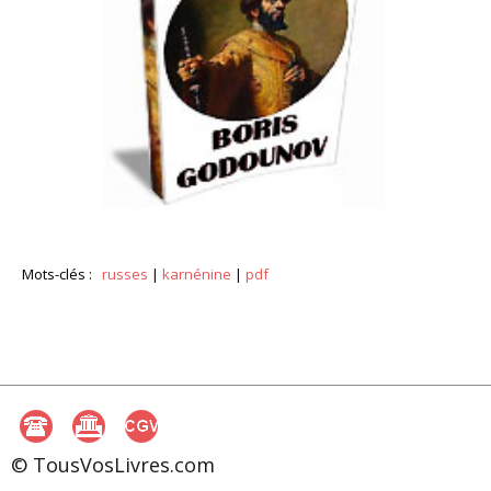
Mots-clés :
russes
|
karnénine
|
pdf
© TousVosLivres.com