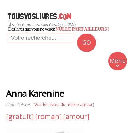
Vos ebooks gratuits et insolites depuis 2007
Des livres que vous ne verrez
NULLE PART AILLEURS !
GO
NEWS
Insolite
Menu
Business
Romans
Anna Karenine
Culture
Léon Tolstoi
(
Voir les livres du même auteur
)
Quotidien
[gratuit]
[roman]
[amour]