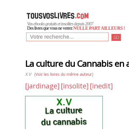
Vos ebooks gratuits et insolites depuis 2007
Des livres que vous ne verrez
NULLE PART AILLEURS !
GO
La culture du Cannabis en
X.V
(
Voir les livres du même auteur
)
[jardinage]
[insolite]
[inedit]