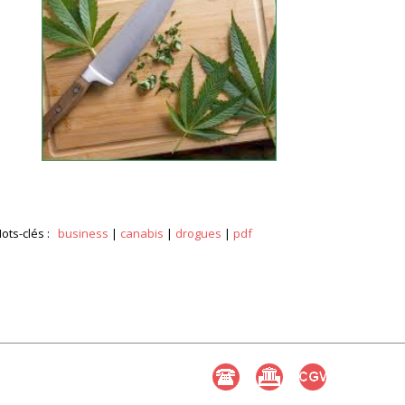
ots-clés :
business
|
canabis
|
drogues
|
pdf