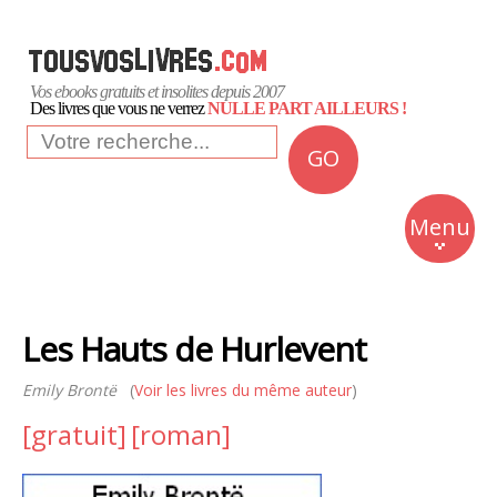
Vos ebooks gratuits et insolites depuis 2007
Des livres que vous ne verrez
NULLE PART AILLEURS !
GO
NEWS
Insolite
Menu
Business
Romans
Les Hauts de Hurlevent
Culture
Emily Brontë
(
Voir les livres du même auteur
)
Quotidien
[gratuit]
[roman]